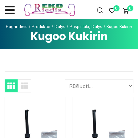
0
0
Pagrindinis
/
Produktai
/
Dalys
/
Paspirtukų Dalys
/
Kugoo Kukirin
Kugoo Kukirin