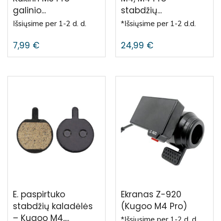
galinio...
stabdžių...
Išsiųsime per 1-2 d. d.
*Išsiųsime per 1-2 d.d.
7,99
€
24,99
€
E. paspirtuko
Ekranas Z-920
stabdžių kaladėlės
(Kugoo M4 Pro)
– Kugoo M4,...
*Išsiųsime per 1-2 d. d.