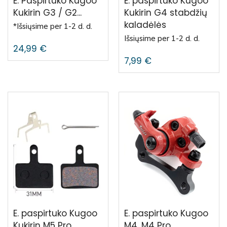
E. Paspirtuko Kugoo
E. paspirtuko Kugoo
Kukirin G3 / G2...
Kukirin G4 stabdžių
kaladėlės
*Išsiųsime per 1-2 d. d.
Išsiųsime per 1-2 d. d.
24,99
€
7,99
€
E. paspirtuko Kugoo
E. paspirtuko Kugoo
Kukirin M5 Pro
M4, M4 Pro