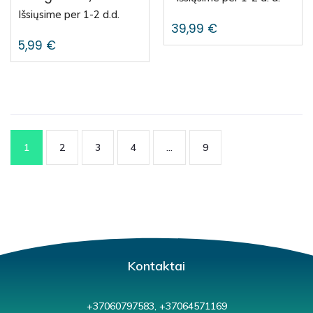
Išsiųsime per 1-2 d.d.
39,99
€
5,99
€
1
2
3
4
…
9
Kontaktai
+37060797583, +37064571169