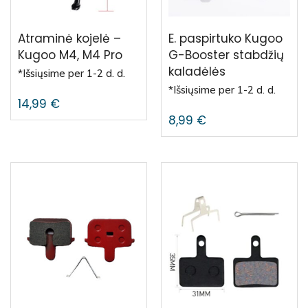
Atraminė kojelė –
E. paspirtuko Kugoo
Kugoo M4, M4 Pro
G-Booster stabdžių
kaladėlės
*Išsiųsime per 1-2 d. d.
*Išsiųsime per 1-2 d. d.
14,99
€
8,99
€