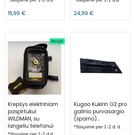
15,99
€
24,99
€
Akcija!
Krepšys elektriniam
Kugoo Kukirin G2 pro
paspirtukui
galinio purvasargio
WILDMAN, su
(sparno)...
langeliu telefonui
*Išsiųsime per 1-2 d. d.
*Išsiųsime per 1-2 d.d.