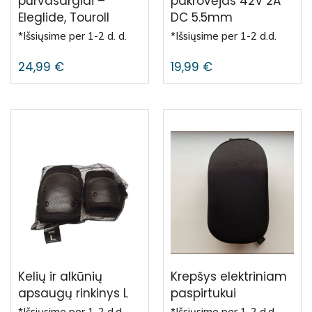
purvasargiai –
pakrovėjas 42V 2A
Eleglide, Touroll
DC 5.5mm
*Išsiųsime per 1-2 d. d.
*Išsiųsime per 1-2 d.d.
24,99
€
19,99
€
Kelių ir alkūnių
Krepšys elektriniam
apsaugų rinkinys L
paspirtukui
*Išsiųsime per 1-2 d.d.
*Išsiųsime per 1-2 d.d.