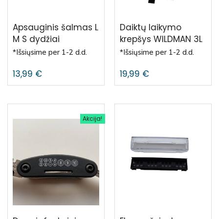
Apsauginis šalmas L
Daiktų laikymo
M S dydžiai
krepšys WILDMAN 3L
*Išsiųsime per 1-2 d.d.
*Išsiųsime per 1-2 d.d.
13,99
€
19,99
€
Akcija!