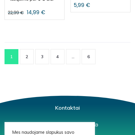
5,99
€
14,99
€
22,99
€
1
2
3
4
…
6
Kontaktai
+37060797583, +37064571169
Mes naudojame slapukus savo
ekoriedis@gmail.com