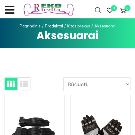
0
0
Pagrindinis
/
Produktai
/
Kitos prekės
/
Aksesuarai
Aksesuarai