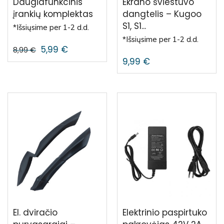
Daugiafunkcinis
Ekrano šviestuvo
įrankių komplektas
dangtelis – Kugoo
S1, S1...
*Išsiųsime per 1-2 d.d.
*Išsiųsime per 1-2 d.d.
5,99
€
8,99
€
9,99
€
El. dviračio
Elektrinio paspirtuko