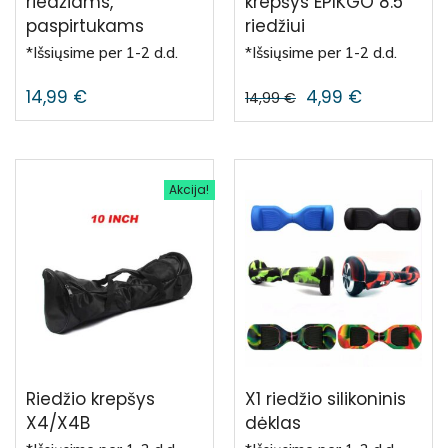
riedžiams,
krepšys EPIKGO 8.5″
paspirtukams
riedžiui
*Išsiųsime per 1-2 d.d.
*Išsiųsime per 1-2 d.d.
14,99
€
4,99
€
14,99
€
Akcija!
Riedžio krepšys
X1 riedžio silikoninis
X4/X4B
dėklas