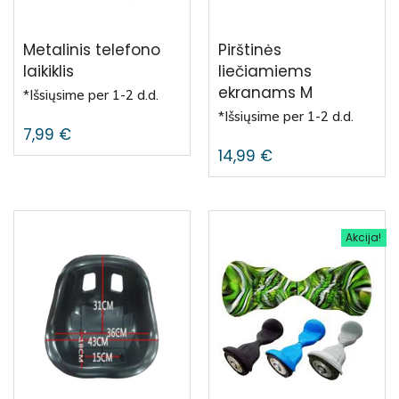
Metalinis telefono
Pirštinės
laikiklis
liečiamiems
ekranams M
*Išsiųsime per 1-2 d.d.
*Išsiųsime per 1-2 d.d.
7,99
€
14,99
€
Akcija!