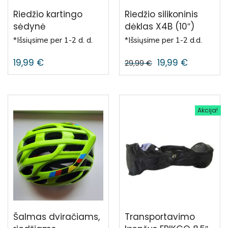
Riedžio kartingo
Riedžio silikoninis
sėdynė
dėklas X4B (10″)
*Išsiųsime per 1-2 d. d.
*Išsiųsime per 1-2 d.d.
19,99
€
19,99
€
29,99
€
Akcija!
Šalmas dviračiams,
Transportavimo