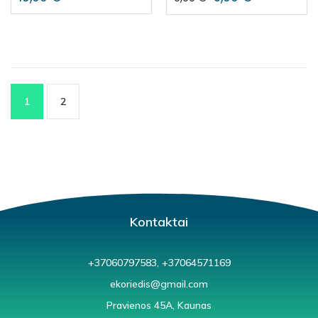
1
2
Kontaktai
+37060797583, +37064571169
ekoriedis@gmail.com
Pravienos 45A, Kaunas