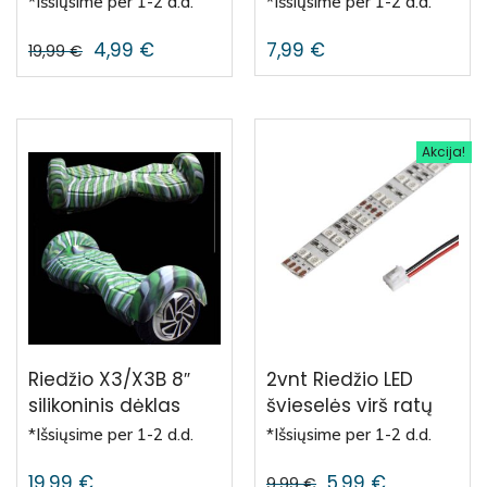
*Išsiųsime per 1-2 d.d.
*Išsiųsime per 1-2 d.d.
4,99
€
7,99
€
19,99
€
Akcija!
Riedžio X3/X3B 8″
2vnt Riedžio LED
silikoninis dėklas
švieselės virš ratų
*Išsiųsime per 1-2 d.d.
*Išsiųsime per 1-2 d.d.
19,99
€
5,99
€
9,99
€