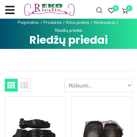
0
0
Pagrindinis
/
Produktai
/
Kitos prekės
/
Aksesuarai
/
Riedžų priedai
Riedžų priedai