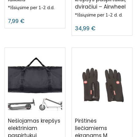
dviračiui – Airwheel
*Išsiųsime per 1-2 d.d.
*Išsiųsime per 1-2 d. d.
7,99
€
34,99
€
Nešiojamas krepšys
Pirštinės
elektriniam
liečiamiems
paspirtukui
ekranams M