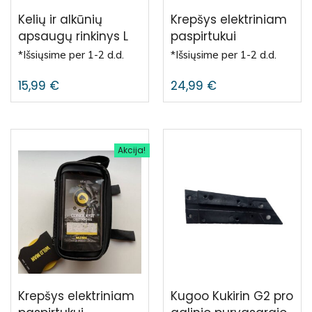
Kelių ir alkūnių
Krepšys elektriniam
apsaugų rinkinys L
paspirtukui
*Išsiųsime per 1-2 d.d.
*Išsiųsime per 1-2 d.d.
15,99
€
24,99
€
Akcija!
Krepšys elektriniam
Kugoo Kukirin G2 pro