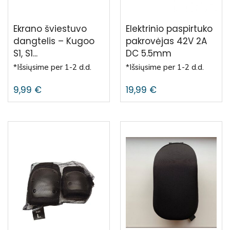
Ekrano šviestuvo
Elektrinio paspirtuko
dangtelis – Kugoo
pakrovėjas 42V 2A
S1, S1...
DC 5.5mm
*Išsiųsime per 1-2 d.d.
*Išsiųsime per 1-2 d.d.
9,99
€
19,99
€