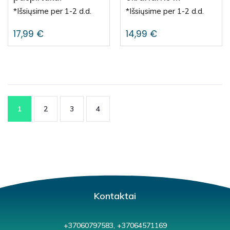
*Išsiųsime per 1-2 d.d.
*Išsiųsime per 1-2 d.d.
17,99
€
14,99
€
1
2
3
4
Kontaktai
+37060797583, +37064571169