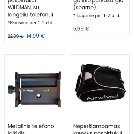
paspirtukui
galinio purvasargio
WILDMAN, su
(sparno)...
langeliu telefonui
*Išsiųsime per 1-2 d. d.
*Išsiųsime per 1-2 d.d.
5,99
€
14,99
€
22,99
€
Metalinis telefono
Neperšlampamas
laikiklis
krepšys paspirtukui,