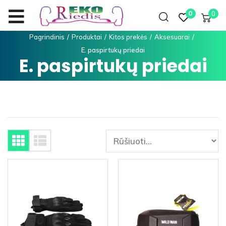
0
0
Pagrindinis
/
Produktai
/
Kitos prekės
/
Aksesuarai
/
E. paspirtukų priedai
E. paspirtukų priedai