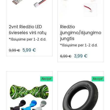
2vnt Riedžio LED
Riedžio
švieselės virš ratų
įjungimo/išjungimo
jungtis
*Išsiųsime per 1-2 d.d.
*Išsiųsime per 1-2 d.d.
5,99
€
9,99
€
3,99
€
6,99
€
Akcija!
Akcija!