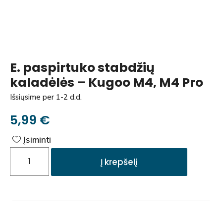
E. paspirtuko stabdžių
kaladėlės – Kugoo M4, M4 Pro
Išsiųsime per 1-2 d.d.
5,99
€
Įsiminti
Į krepšelį