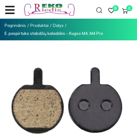
0
0
Pagrindinis
/
Produktai
/
Dalys
/
E. paspirtuko stabdžių kaladėlės – Kugoo M4, M4 Pro