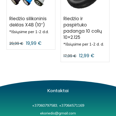
Riedžio silikoninis
Riedžio ir
dėklas X4B (10″)
paspirtuko
padanga 10 colių
*Išsiųsime per 1-2 d.d.
10×2.125
19,99
€
29,99
€
*Išsiųsime per 1-2 d. d.
12,99
€
17,99
€
Kontaktai
+37060797583, +37064571169
ekoriedis@gmail.com