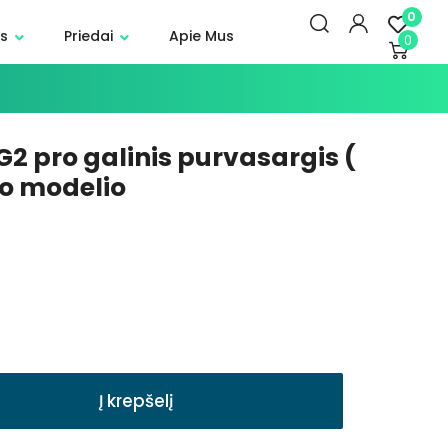
0
s
Priedai
Apie Mus
0
G2 pro galinis purvasargis (
jo modelio
Į krepšelį