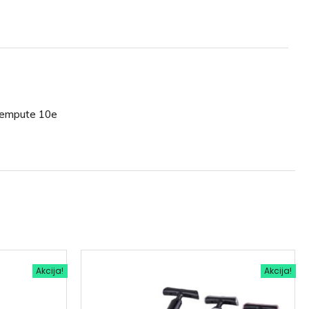
r lempute 10e
Akcija!
Akcija!