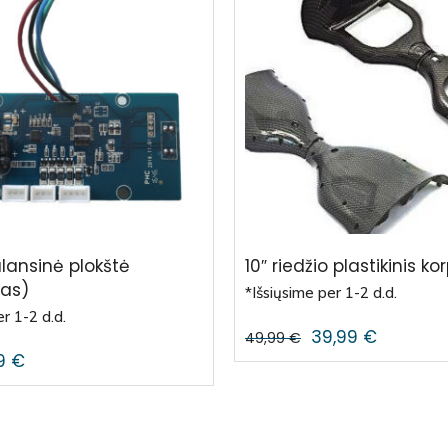
alansinė plokštė
10″ riedžio plastikinis k
pas)
*Išsiųsime per 1-2 d.d.
r 1-2 d.d.
39,99
€
49,99
€
99
€