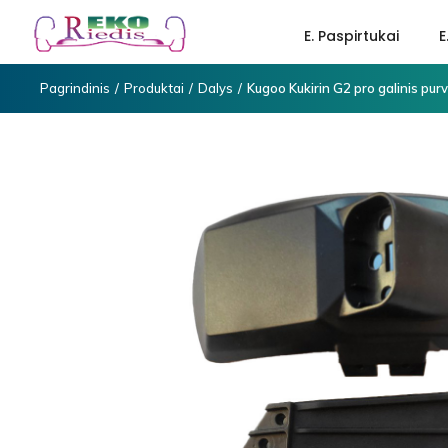
E. Paspirtukai
E
Pagrindinis
/
Produktai
/
Dalys
/
Kugoo Kukirin G2 pro galinis pur