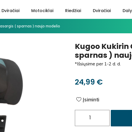
. Dviračiai
Motociklai
Riedžiai
Dviračiai
Daly
vasargis ( sparnas ) naujo modelio
Kugoo Kukirin 
sparnas ) nau
*Išsiųsime per 1-2 d. d.
24,99
€
Įsiminti