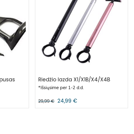
orpusas
Riedžio lazda X1/X1B/X4/X4B
*Išsiųsime per 1-2 d.d.
24,99
€
29,99
€