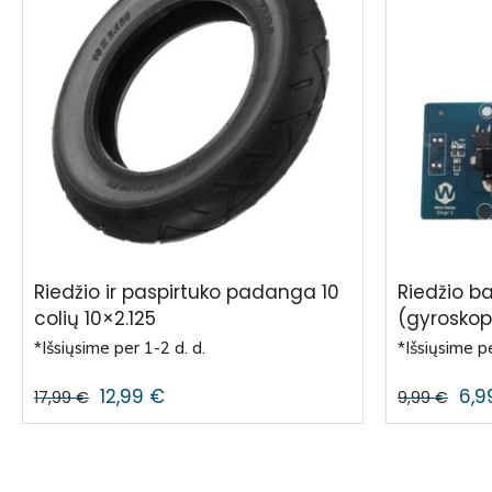
Riedžio ir paspirtuko padanga 10
Riedžio b
colių 10×2.125
(gyrosko
*Išsiųsime per 1-2 d. d.
*Išsiųsime pe
12,99
€
6,
17,99
€
9,99
€