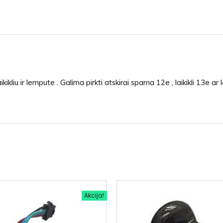
kikliu ir lempute . Galima pirkti atskirai sparna 12e , laikikli 13e a
Akcija!