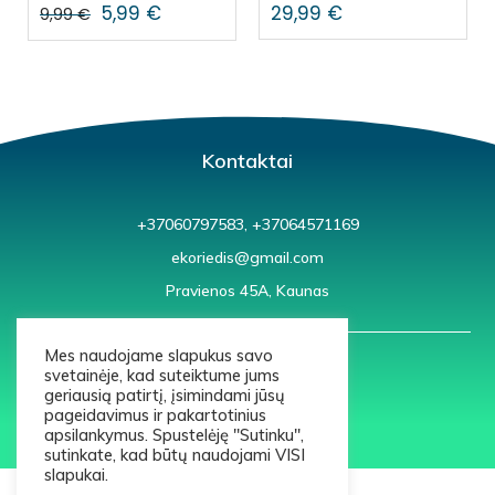
5,99
€
29,99
€
9,99
€
Kontaktai
+37060797583, +37064571169
ekoriedis@gmail.com
Pravienos 45A, Kaunas
Mes naudojame slapukus savo
svetainėje, kad suteiktume jums
geriausią patirtį, įsimindami jūsų
pageidavimus ir pakartotinius
apsilankymus. Spustelėję "Sutinku",
© 2021 ekoriedis.lt
sutinkate, kad būtų naudojami VISI
slapukai.