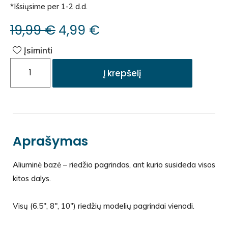
*Išsiųsime per 1-2 d.d.
19,99
€
4,99
€
Įsiminti
Į krepšelį
Aprašymas
Aliuminė bazė – riedžio pagrindas, ant kurio susideda visos
kitos dalys.
Visų (6.5″, 8″, 10″) riedžių modelių pagrindai vienodi.