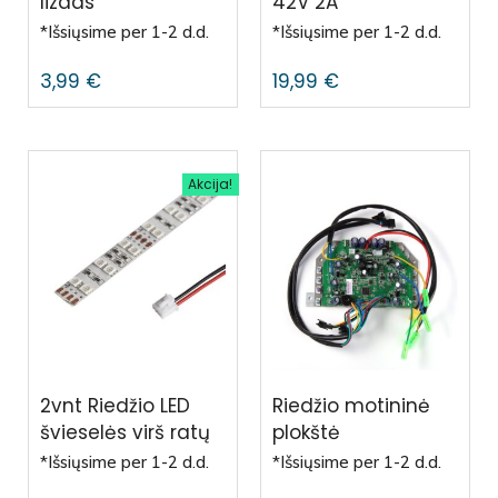
lizdas
42V 2A
*Išsiųsime per 1-2 d.d.
*Išsiųsime per 1-2 d.d.
3,99
€
19,99
€
Akcija!
2vnt Riedžio LED
Riedžio motininė
švieselės virš ratų
plokštė
*Išsiųsime per 1-2 d.d.
*Išsiųsime per 1-2 d.d.