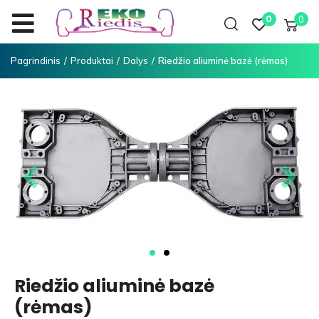
0
0
Pagrindinis
/
Produktai
/
Dalys
/
Riedžio aliuminė bazė (rėmas)
Riedžio aliuminė bazė
(rėmas)