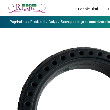
E. Paspirtukai
E
Pagrindinis
/
Produktai
/
Dalys
/
Beorė padanga su amortizacinia