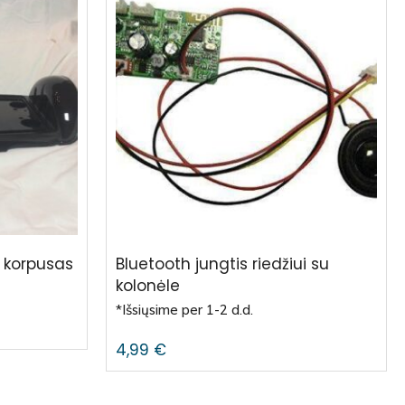
 korpusas
Bluetooth jungtis riedžiui su
kolonėle
*Išsiųsime per 1-2 d.d.
4,99
€