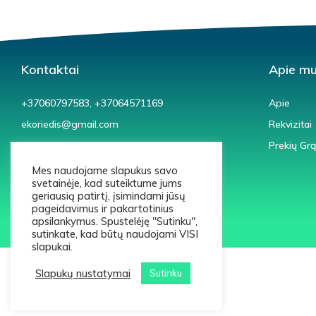
Kontaktai
Apie m
+37060797583, +37064571169
Apie
ekoriedis@gmail.com
Rekvizitai
Pravienos 45A, Kaunas
Prekių Gr
Mes naudojame slapukus savo
svetainėje, kad suteiktume jums
geriausią patirtį, įsimindami jūsų
pageidavimus ir pakartotinius
apsilankymus. Spustelėję "Sutinku",
sutinkate, kad būtų naudojami VISI
slapukai.
Slapukų nustatymai
Sutinku