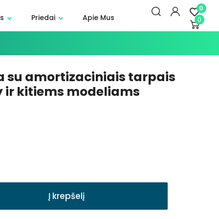
0
s
Priedai
Apie Mus
0
su amortizaciniais tarpais
 ir kitiems modeliams
Į krepšelį