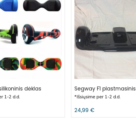
silikoninis dėklas
Segway F1 plastmasinis
r 1-2 d.d.
*Išsiųsime per 1-2 d.d.
24,99
€