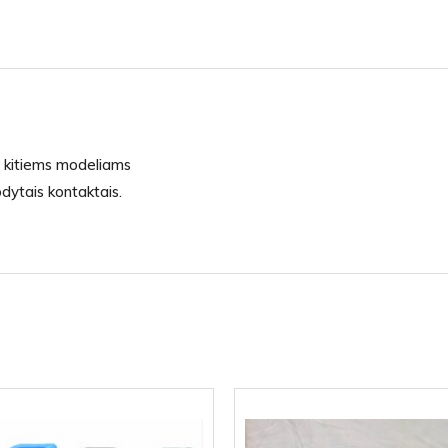
r kitiems modeliams
odytais kontaktais.