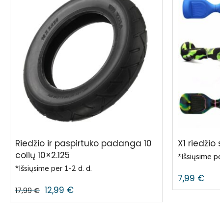
Riedžio ir paspirtuko padanga 10
X1 riedžio 
colių 10×2.125
*Išsiųsime pe
*Išsiųsime per 1-2 d. d.
7,99
€
12,99
€
17,99
€