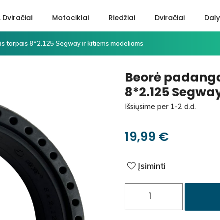
. Dviračiai
Motociklai
Riedžiai
Dviračiai
Daly
is tarpais 8*2.125 Segway ir kitiems modeliams
Beorė padanga 
8*2.125 Segway
Išsiųsime per 1-2 d.d.
19,99
€
Įsiminti