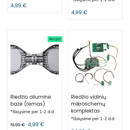
4,99
€
4,99
€
Akcija!
Riedžio aliuminė
Riedžio vidinių
bazė (rėmas)
mikroschemų
komplektas
*Išsiųsime per 1-2 d.d.
*Išsiųsime per 1-2 d.d.
4,99
€
19,99
€