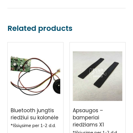
Related products
Bluetooth jungtis
Apsaugos –
riedžiui su kolonėle
bamperiai
riedžiams X1
*Išsiųsime per 1-2 d.d.
*Išsiųsime per 1-2 d.d.