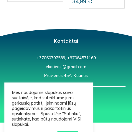
34,99
€
Kontaktai
+37060797583, +37064571169
ekoriedis@gmail.com
Pravienos 45A, Kaunas
Mes naudojame slapukus savo
svetainėje, kad suteiktume jums
geriausią patirtį, įsimindami jūsų
pageidavimus ir pakartotinius
apsilankymus. Spustelėję "Sutinku",
© 2021 ekoriedis.lt
sutinkate, kad būtų naudojami VISI
slapukai.