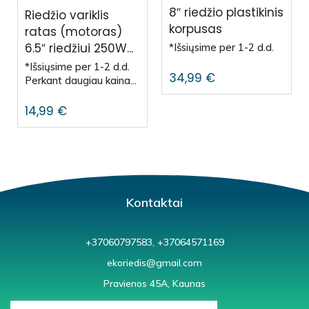
8″ riedžio plastikinis
Riedžio variklis
korpusas
ratas (motoras)
6.5″ riedžiui 250W...
*Išsiųsime per 1-2 d.d.
*Išsiųsime per 1-2 d.d.
34,99
€
Perkant daugiau kaina...
14,99
€
Kontaktai
+37060797583, +37064571169
ekoriedis@gmail.com
Pravienos 45A, Kaunas