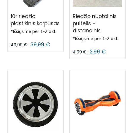
10″ riedžio
Riedžio nuotolinis
plastikinis korpusas
pultelis –
distancinis
*Išsiųsime per 1-2 d.d.
*Išsiųsime per 1-2 d.d.
39,99
€
49,99
€
2,99
€
4,99
€