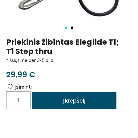
Priekinis žibintas Eleglide T1;
T1 Step thru
*Išsiųsime per 3-5 d. d.
29,99
€
Įsiminti
Į krepšelį