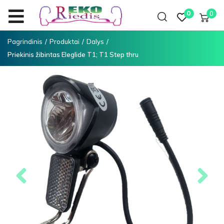
0
0
Pagrindinis
/
Produktai
/
Dalys
/
Priekinis žibintas Eleglide T1; T1 Step thru