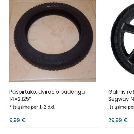
Paspirtuko, dviračio padanga
Galinis r
14×2.125″
Segway Ni
*Išsiųsime per 1-2 d.d.
Išsiųsime per
9,99
€
29,99
€