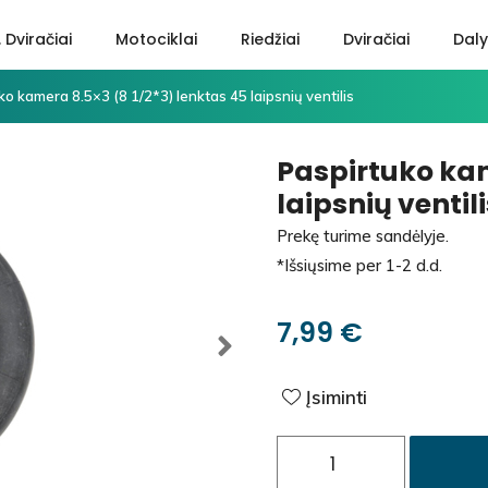
. Dviračiai
Motociklai
Riedžiai
Dviračiai
Daly
ko kamera 8.5×3 (8 1/2*3) lenktas 45 laipsnių ventilis
Paspirtuko kam
laipsnių ventili
Prekę turime sandėlyje.
*Išsiųsime per 1-2 d.d.
7,99
€
Įsiminti