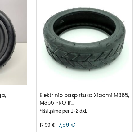
ga,
Elektrinio paspirtuko Xiaomi M365,
M365 PRO ir...
*Išsiųsime per 1-2 d.d.
7,99
€
17,99
€