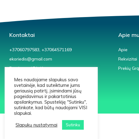
Kontaktai
Apie m
+37060797583, +37064571169
Apie
ekoriedis@gmail.com
Rekvizitai
Pravienos 45A, Kaunas
Prekių Gr
Mes naudojame slapukus savo
svetainėje, kad suteiktume jums
geriausią patirtį, įsimindami jūsų
pageidavimus ir pakartotinius
apsilankymus. Spustelėję "Sutinku",
sutinkate, kad būtų naudojami VISI
slapukai.
Slapukų nustatymai
Sutinku