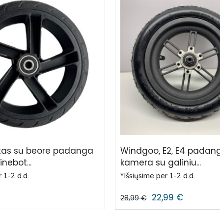
atas su beore padanga
Windgoo, E2, E4 padan
nebot...
kamera su galiniu...
 1-2 d.d.
*Išsiųsime per 1-2 d.d.
22,99
€
28,99
€