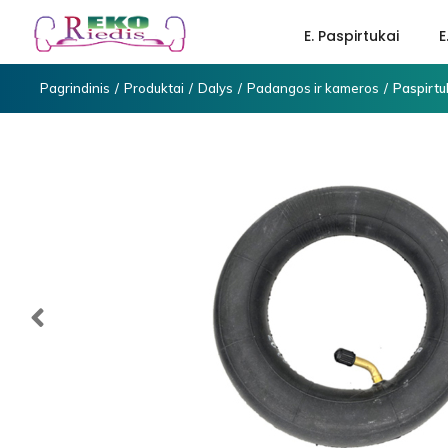
E. Paspirtukai
E
Pagrindinis
/
Produktai
/
Dalys
/
Padangos ir kameros
/
Paspirtu