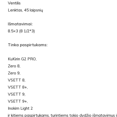
Ventilis
Lenktas, 45 laipsnių
Išmatavimai:
8.5×3 (8 1/2*3)
Tinka paspirtukams:
KuKirin G2 PRO,
Zero 8,
Zero 9,
VSETT 8,
VSETT 8+,
VSETT 9,
VSETT 9+,
Inokim Light 2
ir kitiems paspirtukams, turintiems tokio dydžio išmatavimus ir 