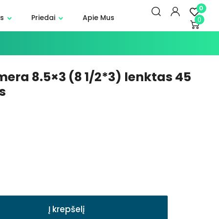
0
s
Priedai
Apie Mus
0
era 8.5×3 (8 1/2*3) lenktas 45
s
Į krepšelį