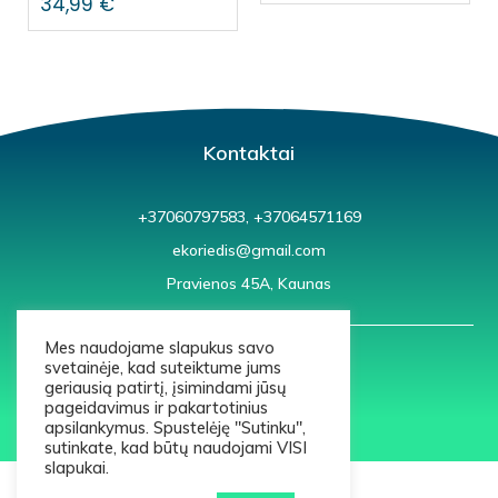
34,99
€
Kontaktai
+37060797583, +37064571169
ekoriedis@gmail.com
Pravienos 45A, Kaunas
Mes naudojame slapukus savo
svetainėje, kad suteiktume jums
geriausią patirtį, įsimindami jūsų
pageidavimus ir pakartotinius
apsilankymus. Spustelėję "Sutinku",
© 2021 ekoriedis.lt
sutinkate, kad būtų naudojami VISI
slapukai.