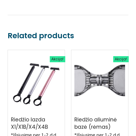
Related products
Akcija!
Akcija!
Riedžio lazda
Riedžio aliuminė
X1/X1B/X4/X4B
bazė (rėmas)
*Išsiųsime per 1-2 d.d.
*Išsiųsime per 1-2 d.d.