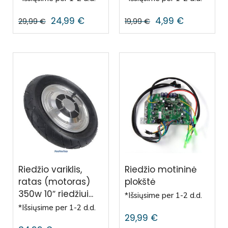
24,99
€
4,99
€
29,99
€
19,99
€
Riedžio variklis,
Riedžio motininė
ratas (motoras)
plokštė
350w 10″ riedžiui...
*Išsiųsime per 1-2 d.d.
*Išsiųsime per 1-2 d.d.
29,99
€