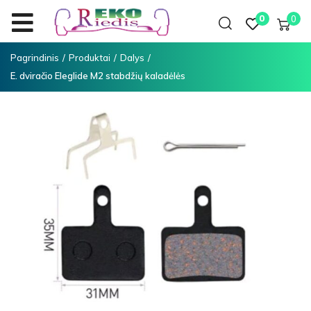
0
0
Pagrindinis
/
Produktai
/
Dalys
/
E. dviračio Eleglide M2 stabdžių kaladėlės