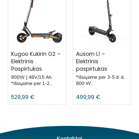
Kugoo Kukirin G2 –
Ausom L1 –
Elektrinis
Elektrinis
Paspirtukas
paspirtukas
800W | 48V/15 Ah
*Išsiųsime per 3-5 d. d.
*Išsiųsime per 1-2...
800 W...
529,99
€
499,99
€
Kontaktai