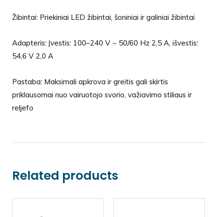
Žibintai: Priekiniai LED žibintai, šoniniai ir galiniai žibintai
Adapteris: Įvestis: 100–240 V ~ 50/60 Hz 2,5 A, išvestis:
54,6 V 2,0 A
Pastaba: Maksimali apkrova ir greitis gali skirtis
priklausomai nuo vairuotojo svorio, važiavimo stiliaus ir
reljefo
Related products