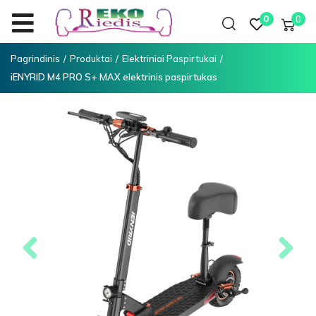
0
0
Pagrindinis
/
Produktai
/
Elektriniai Paspirtukai
/
iENYRID M4 PRO S+ MAX elektrinis paspirtukas