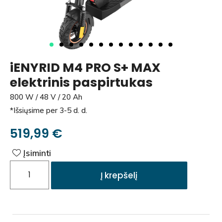
iENYRID M4 PRO S+ MAX
elektrinis paspirtukas
800 W / 48 V / 20 Ah
*Išsiųsime per 3-5 d. d.
519,99
€
Įsiminti
Į krepšelį