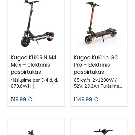
Kugoo KUKIRIN M4
Kugoo KuKirin G3
Max – elektrinis
Pro – Elektrinis
paspirtukas
paspirtukas
*Išsiųsime per 3-4 d. d.
65 km/h 2×1200W /
873.6WH |...
52V, 23,3Ah Turėsime...
519,99
€
1.149,99
€