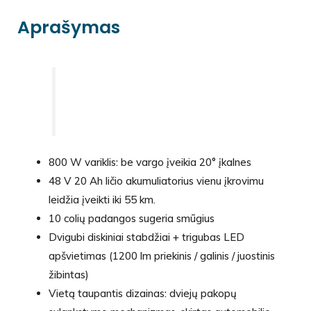
Aprašymas
800 W variklis: be vargo įveikia 20° įkalnes
48 V 20 Ah ličio akumuliatorius vienu įkrovimu
leidžia įveikti iki 55 km.
10 colių padangos sugeria smūgius
Dvigubi diskiniai stabdžiai + trigubas LED
apšvietimas (1200 lm priekinis / galinis / juostinis
žibintas)
Vietą taupantis dizainas: dviejų pakopų