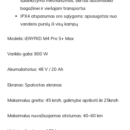
sulankstymo mechanizmas, skirtas automobilio
bagažinei ir viešajam transportui
IPX4 atsparumas oro sąlygoms: apsaugotas nuo
vandens purslų iš visų kampų
Modelis: iENYRID M4 Pro S+ Max
Variklio galia: 800 W
Akumuliatorius: 48 V / 20 Ah
Ekranas: Spalvotas ekranas
Maksimalus greitis: 45 km/h, galimybė apriboti iki 25km/h
Maksimalus nuvažiuojamas atstumas: 40–60 km