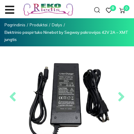
0
0
Pagrindinis
/
Produktai
/
Dalys
/
Elektrinio paspirtuko Ninebot by Segway pakrovėjas 42V 2A – XMT
jungtis