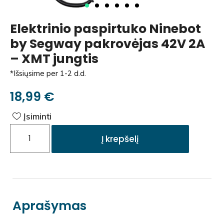
Elektrinio paspirtuko Ninebot
by Segway pakrovėjas 42V 2A
– XMT jungtis
*Išsiųsime per 1-2 d.d.
18,99
€
Įsiminti
Į krepšelį
Aprašymas