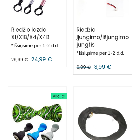
Riedžio lazda
Riedžio
X1/X1B/X4/X4B
įjungimo/išjungimo
jungtis
*Išsiųsime per 1-2 d.d.
*Išsiųsime per 1-2 d.d.
24,99
€
29,99
€
3,99
€
6,99
€
Akcija!