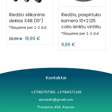
Riedžio silikoninis
Riedžio, paspirtuko
dėklas X4B (10″)
kamera 10×2.125
colio lenktu vintiliu
*Išsiųsime per 1-2 d.d.
*Išsiųsime per 1-2 d.d.
19,99
€
29,99
€
9,99
€
Kontaktai
+37060797583, +37064571169
ekoriedis@gmail.com
Pravienos 45A, Kaunas