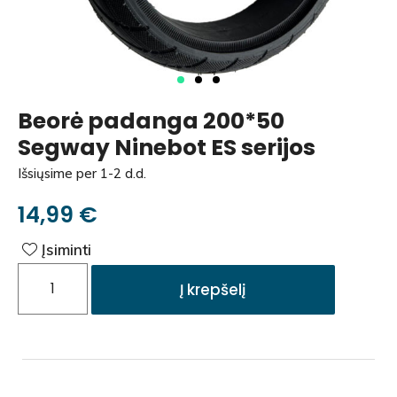
Beorė padanga 200*50
Segway Ninebot ES serijos
Išsiųsime per 1-2 d.d.
14,99
€
Įsiminti
Į krepšelį