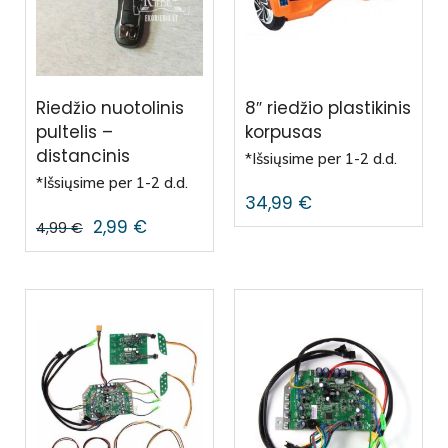
Riedžio nuotolinis
8″ riedžio plastikinis
pultelis –
korpusas
distancinis
*Išsiųsime per 1-2 d.d.
*Išsiųsime per 1-2 d.d.
34,99
€
2,99
€
4,99
€