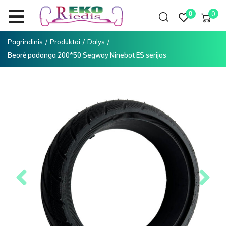
0
0
Pagrindinis
/
Produktai
/
Dalys
/
Beorė padanga 200*50 Segway Ninebot ES serijos