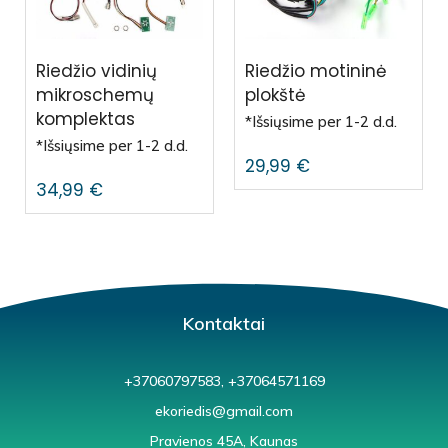
Riedžio vidinių
Riedžio motininė
mikroschemų
plokštė
komplektas
*Išsiųsime per 1-2 d.d.
*Išsiųsime per 1-2 d.d.
29,99
€
34,99
€
Kontaktai
+37060797583, +37064571169
ekoriedis@gmail.com
Pravienos 45A, Kaunas