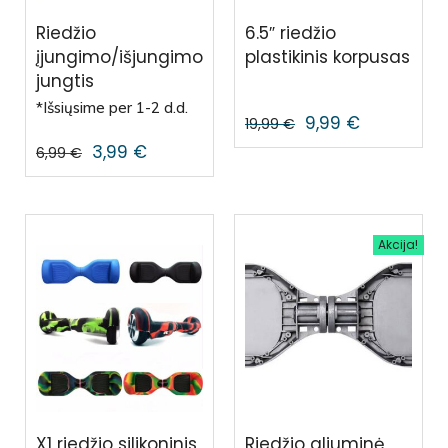
Riedžio
6.5″ riedžio
įjungimo/išjungimo
plastikinis korpusas
jungtis
*Išsiųsime per 1-2 d.d.
9,99
€
19,99
€
3,99
€
6,99
€
Akcija!
X1 riedžio silikoninis
Riedžio aliuminė