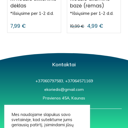
dėklas
bazė (rėmas)
*Išsiųsime per 1-2 d.d.
*Išsiųsime per 1-2 d.d.
7,99
€
4,99
€
19,99
€
Kontaktai
+37060797583, +37064571169
ekoriedis@gmail.com
Pravienos 45A, Kaunas
Mes naudojame slapukus savo
svetainėje, kad suteiktume jums
geriausią patirtį, įsimindami jūsų