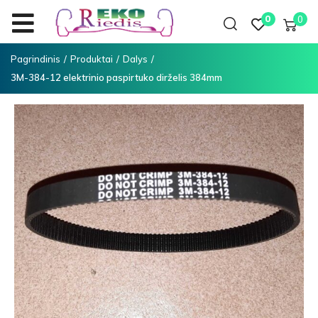
0
0
Pagrindinis
/
Produktai
/
Dalys
/
3M-384-12 elektrinio paspirtuko dirželis 384mm